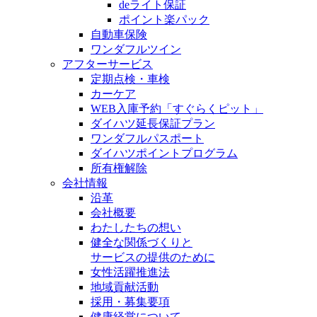
deライト保証
ポイント楽パック
自動車保険
ワンダフルツイン
アフターサービス
定期点検・車検
カーケア
WEB入庫予約「すぐらくピット」
ダイハツ延長保証プラン
ワンダフルパスポート
ダイハツポイントプログラム
所有権解除
会社情報
沿革
会社概要
わたしたちの想い
健全な関係づくりと
サービスの提供のために
女性活躍推進法
地域貢献活動
採用・募集要項
健康経営について