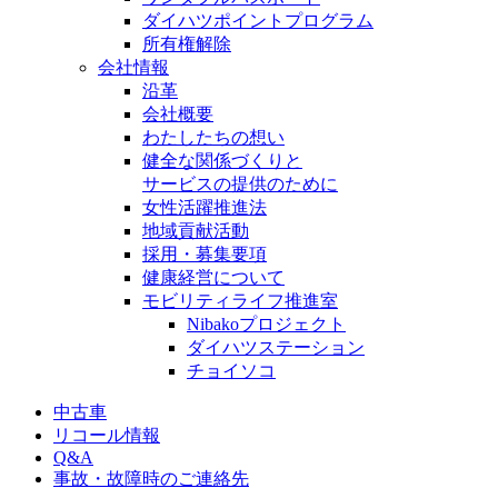
ダイハツポイントプログラム
所有権解除
会社情報
沿革
会社概要
わたしたちの想い
健全な関係づくりと
サービスの提供のために
女性活躍推進法
地域貢献活動
採用・募集要項
健康経営について
モビリティライフ推進室
Nibakoプロジェクト
ダイハツステーション
チョイソコ
中古車
リコール情報
Q&A
事故・故障時のご連絡先