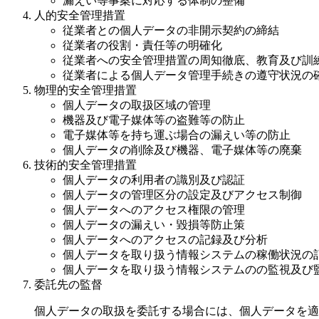
漏えい等事案に対応する体制の整備
人的安全管理措置
従業者との個人データの非開示契約の締結
従業者の役割・責任等の明確化
従業者への安全管理措置の周知徹底、教育及び訓
従業者による個人データ管理手続きの遵守状況の
物理的安全管理措置
個人データの取扱区域の管理
機器及び電子媒体等の盗難等の防止
電子媒体等を持ち運ぶ場合の漏えい等の防止
個人データの削除及び機器、電子媒体等の廃棄
技術的安全管理措置
個人データの利用者の識別及び認証
個人データの管理区分の設定及びアクセス制御
個人データへのアクセス権限の管理
個人データの漏えい・毀損等防止策
個人データへのアクセスの記録及び分析
個人データを取り扱う情報システムの稼働状況の
個人データを取り扱う情報システムのの監視及び
委託先の監督
個人データの取扱を委託する場合には、個人データを適