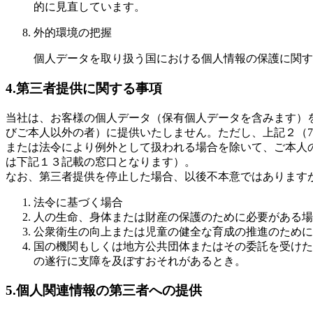
的に見直しています。
外的環境の把握
個人データを取り扱う国における個人情報の保護に関す
4.第三者提供に関する事項
当社は、お客様の個人データ（保有個人データを含みます）
びご本人以外の者）に提供いたしません。ただし、上記２（
または法令により例外として扱われる場合を除いて、ご本人
は下記１３記載の窓口となります）。
なお、第三者提供を停止した場合、以後不本意ではあります
法令に基づく場合
人の生命、身体または財産の保護のために必要がある場
公衆衛生の向上または児童の健全な育成の推進のために
国の機関もしくは地方公共団体またはその委託を受けた
の遂行に支障を及ぼすおそれがあるとき。
5.個人関連情報の第三者への提供