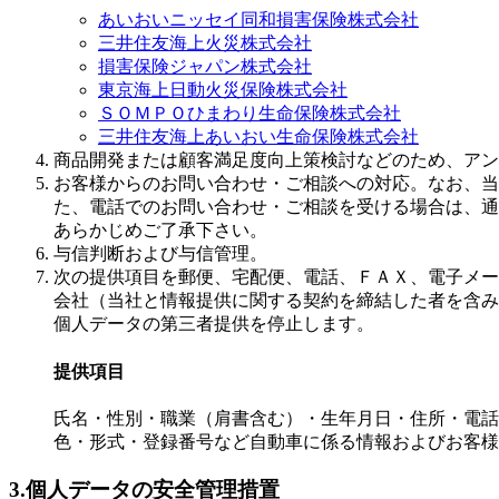
あいおいニッセイ同和損害保険株式会社
三井住友海上火災株式会社
損害保険ジャパン株式会社
東京海上日動火災保険株式会社
ＳＯＭＰＯひまわり生命保険株式会社
三井住友海上あいおい生命保険株式会社
商品開発または顧客満足度向上策検討などのため、アン
お客様からのお問い合わせ・ご相談への対応。なお、当
た、電話でのお問い合わせ・ご相談を受ける場合は、通
あらかじめご了承下さい。
与信判断および与信管理。
次の提供項目を郵便、宅配便、電話、ＦＡＸ、電子メー
会社（当社と情報提供に関する契約を締結した者を含み
個人データの第三者提供を停止します。
提供項目
氏名・性別・職業（肩書含む）・生年月日・住所・電話
色・形式・登録番号など自動車に係る情報およびお客様
3.個人データの安全管理措置