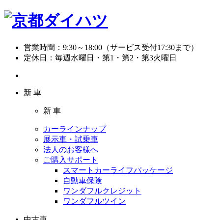
営業時間：
9:30～18:00（サービス受付17:30まで）
定休日：
毎週水曜日・第1・第2・第3火曜日
新 車
新 車
カーラインナップ
展示車・試乗車
法人のお客様へ
ご購入サポート
スマートカーライフパッケージ
自動車保険
ワンダフルクレジット
ワンダフルツイン
中古車