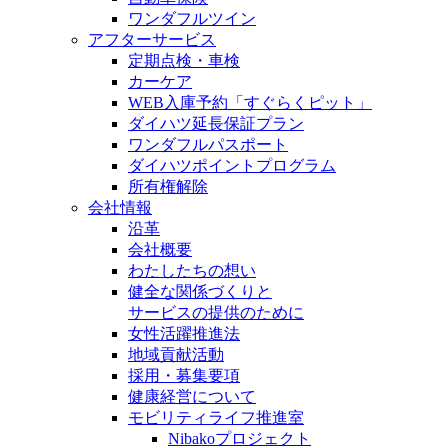
ワンダフルツイン
アフターサービス
定期点検・車検
カーケア
WEB入庫予約「すぐらくピット」
ダイハツ延長保証プラン
ワンダフルパスポート
ダイハツポイントプログラム
所有権解除
会社情報
沿革
会社概要
わたしたちの想い
健全な関係づくりと
サービスの提供のために
女性活躍推進法
地域貢献活動
採用・募集要項
健康経営について
モビリティライフ推進室
Nibakoプロジェクト